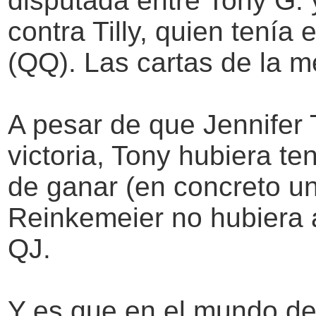
disputada entre Tony G. y
contra Tilly, quien tení
(QQ). Las cartas de la me
A pesar de que Jennifer T
victoria, Tony hubiera t
de ganar (en concreto un
Reinkemeier no hubiera
QJ.
Y es que en el mundo del