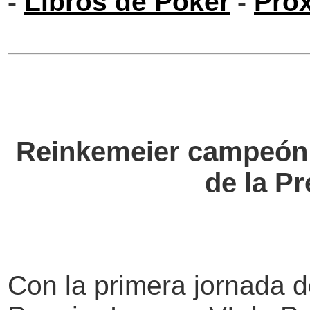
-
Libros de Poker
-
Próx
Reinkemeier campeón 
de la P
Con la primera jornada 