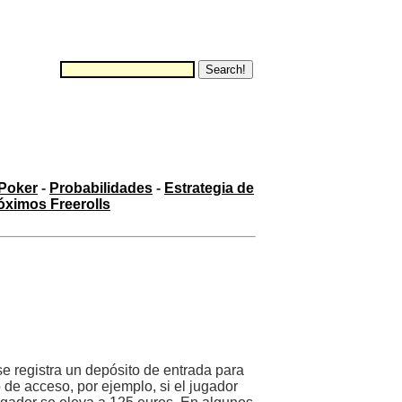
 Poker
-
Probabilidades
-
Estrategia de
óximos Freerolls
e registra un depósito de entrada para
de acceso, por ejemplo, si el jugador